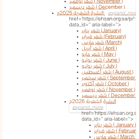
شهر نوفمبر ( November )
شهر ديسمبر ( December )
النشرة الشهرية 2025م
href='https://ehsan.org.sa/p/'
data_id='' aria-label=''>
شهر يناير (January)
شهر فبراير (February)
شهر مارس (March)
شهر أبريل ( April )
شهر مايو ( May )
شهر يونيو ( June )
شهر يوليو ( July )
شهر أغسطس ( August )
شهر سبتمبر ( September )
شهر أكتوبر ( October )
شهر نوفمبر ( November )
شهر ديسمبر ( December )
النشرة الشهرية 2026م
href='https://ehsan.org.sa
data_id='' aria-label=''>
شهر يناير ( January )
ر فبراير ( February )
شهر مارس ( March )