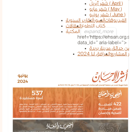
شهر أبريل ( April )
شهر مايو ( May )
شهر يونيو ( June )
الفيديوهات
الصور
التقارير السنوية
كتاب التطوع
المقالات
المكتبة
href='https://ehsan.org.sa
data_id='' aria-label=''>
من حدائق مدينة بريدة
ير المشاريع
المرافق لنا 2024