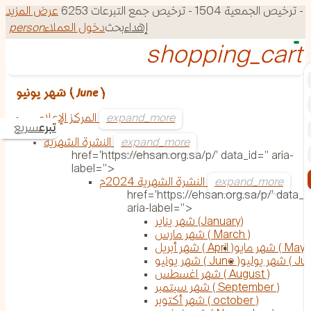
150 - ترخيص جمع التبرعات 6253
عرض المزيد
إهداء
بحث
دخول العملاء
person
شهر يونيو ( June )
المركز الإعلامي
تبرع
سريع
النشرة الشهرية
href='https://ehsan.org.sa/p/' data_id='' aria-
label=''>
النشرة الشهرية 2024م
href='https://ehsan.org.sa/p/' data_id
aria-label=''>
شهر يناير (January)
شهر مارس ( March )
شهر مايو ( May )
شهر أبريل ( April )
وليو ( July )
شهر يونيو ( June )
شهر اغسطس ( August )
شهر سبتمبر ( September )
شهر أكتوبر ( october )