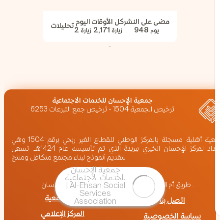
مضى على النشر
كل الأوقات
اليوم
تحليلات
2
2,171
948
يوم
زيارة
زيارة
‏جمعية الإحسان للخدمات الاجتماعية
ترخيص الجمعية 1504 - ترخيص جمع التبرعات 6253
جمعية أهلية مسجلة بالمركز الوطني للقطاع الغير ربحي برقم 1504 وهي
امتداد لمركز الإحسان الخيري ببريدة الذي تم تأسيسه عام 1424هـ. تسعى
لتقديم أنموذج لبناء مجتمع متكافل ومنتج
المملكة العربية السعودية,بريدة
طريق أم المؤمنين عائشة (رضي الله عنها) ، برج الإحسان .
عن الجمعية
اتصل بنا
المركز الإعلامي
سياسة الخصوصية