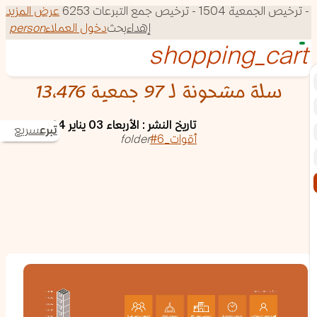
150 - ترخيص جمع التبرعات 6253
عرض المزيد
إهداء
بحث
دخول العملاء
person
13,476 سلة مشحونة لـ 97 جمعية
تاريخ النشر : الأربعاء 03 يناير 2024
تبرع
سريع
#أقوات_6
folder