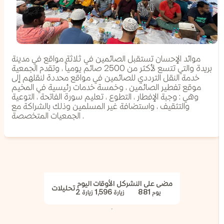
موائد الإحسان تستقبل الصائمين في ثلاثة مواقع في مدينة
بريدة والتي تتسع لأكثر من 2500 صائم يومياًً ، وتقدم الجمعية
خدمة النقل الترددي للصائمين في مواقع محددة لنقلهم إلى
موقع تفطير الصائمين ، وخمسة خدمات رئيسية في المخيم
وهي : وجبة الإفطار ، التطوع ، تعليم سورة الفاتحة ، التوعية
والتثقيف ، واستضافة غير المسلمين وذلك بالشراكة مع
الجمعيات المتخصصة .
مضى على النشر
كل الأوقات
اليوم
تحليلات
2
1,596
881
يوم
زيارة
زيارة