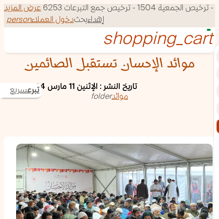
150 - ترخيص جمع التبرعات 6253
عرض المزيد
إهداء
بحث
دخول العملاء
person
موائد الإحسان تستقبل الصائمين
تاريخ النشر : الإثنين 11 مارس 2024
تبرع
سريع
موائد
folder