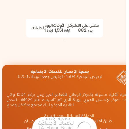
مضى على النشر
كل الأوقات
اليوم
تحليلات
1
1,551
882
يوم
زيارة
زيارة
‏جمعية الإحسان للخدمات الاجتماعية
ترخيص الجمعية 1504 - ترخيص جمع التبرعات 6253
جمعية أهلية مسجلة بالمركز الوطني للقطاع الغير ربحي برقم 1504 وهي
امتداد لمركز الإحسان الخيري ببريدة الذي تم تأسيسه عام 1424هـ. تسعى
لتقديم أنموذج لبناء مجتمع متكافل ومنتج
المملكة العربية السعودية,بريدة
طريق أم المؤمنين عائشة (رضي الله عنها) ، برج الإحسان .