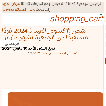
150 - ترخيص جمع التبرعات 6253
عرض المزيد
إهداء
بحث
دخول العملاء
person
شحن ⁧‫#كسوة_العيد‬⁩ لـ 2024 فردًا
مستفيدًا من الجمعية لشهر مارس
تبرع
سريع
تاريخ النشر : الأحد 10 مارس 2024
#كسوة_الصيف
دفء_وغذاء
folder