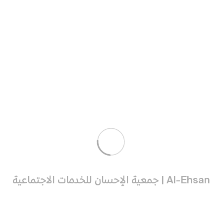
خبر |
‏اجتماع موظفي الجمعية "الثالث" في 2024 م ، وذلك
لاستعراض ومناقشة :
‏🔶 المبادرات المنفذة في شهري مارس و ابريل 2024م ..
🔶 المبادرات المنفذة 76 مبادرة ..
‏‫#جمعية_الإحسان