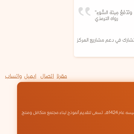
ْفَعُ مِيتَة السُّوءِ”
رواه الترمذي
مقرنا
اتصال
ايميل
واتساب