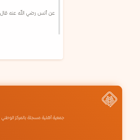
عن أنس رضي اللّه عنه قال: قال ر
جمعية أهلية مسجلة بالمركز الوطني للقطاع الغير ربحي برقم 1504 وهي امتداد لمركز الإحسان الخيري ببريدة الذي 