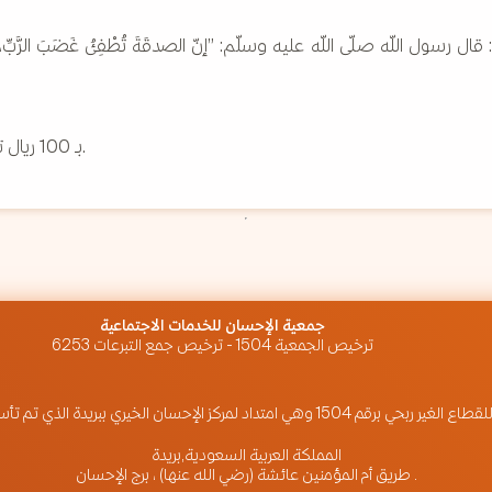
سول اللّه صلّى اللّه عليه وسلّم: ”إنّ الصدقَةَ تُطْفِئُ غَضَبَ الرَّبِّ، وتَد
بـ 100 ريال تشارك في دعم مشاريع المركز.
‏جمعية الإحسان للخدمات الاجتماعية
ترخيص الجمعية 1504 - ترخيص جمع التبرعات 6253
تم تأسيسه عام 1424هـ. تسعى لتقديم أنموذج لبناء مجتمع متكافل ومنتج
المملكة العربية السعودية,بريدة
طريق أم المؤمنين عائشة (رضي الله عنها) ، برج الإحسان .