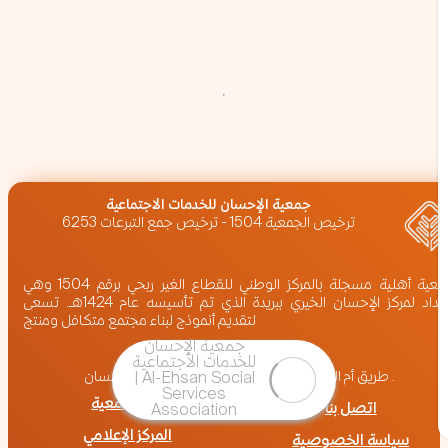
‏جمعية الإحسان للخدمات الاجتماعية
ترخيص الجمعية 1504 - ترخيص جمع التبرعات 6253
جمعية أهلية مسجلة بالمركز الوطني للقطاع الغير ربحي برقم 1504 وهي
امتداد لمركز الإحسان الخيري ببريدة الذي تم تأسيسه عام 1424هـ. تسعى
لتقديم أنموذج لبناء مجتمع متكافل ومنتج
المملكة العربية السعودية,بريدة
طريق أم المؤمنين عائشة (رضي الله عنها) ، برج الإحسان .
عن الجمعية
اتصل بنا
المركز الإعلامي
سياسة الخصوصية