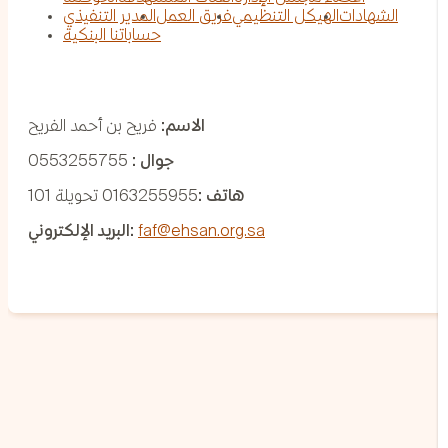
الشهادات
الهيكل التنظيمي
فريق العمل
المدير التنفيذي
حساباتنا البنكية
الاسم:
فريح بن أحمد الفريح
0553255755
جوال :
هاتف :
0163255955 تحويلة 101
faf@ehsan.org.sa
البريد الإلكتروني: