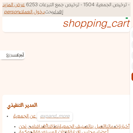
150 - ترخيص جمع التبرعات 6253
عرض المزيد
إهداء
بحث
دخول العملاء
person
تبرع
سريع
المدير التنفيذي
عن الجمعية
أخبارنا
خدماتنا
اتصل بنا
تصنيف الجمعية
نطاقنا
أهدافنا
من نحن
أعضاء مجلس الإدارة
الفئات المستهدفة
الحوكمة