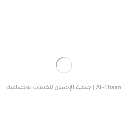
نسخ
https://ehsan.org.sa/p/45/paynow#share
نص مقترح للدعوة
عن سعد بن عبادة رضي الله عنه قال : ( قلت : يا رسول الله إن
أمي ماتت، أفأتصدق عنها ؟ قال: نعم، قلت: فأي الصدقة أفضل
؟ قال : سقي الماء ) حسنه الألباني رقم الحساب :
https://ehsan.org.sa/p/45/paynow#share
تبرع بأمان ✅
مشاركة
لمتابعة نتائج الدعوات التي أرسلتها يلزم تسجيل
نسخ
الدخول قبل المشاركة .
دخول
دخول برسالة
تسجيل جديد