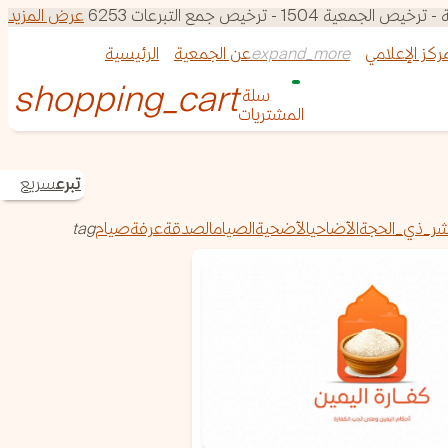
150 - ترخيص جمع التبرعات 6253
عرض المزيد
مركز الإعلامي
عن الجمعية
الرئيسية
سلة 
المشتريات
تبرع
سريع
ر_ذي_الحجة
الأضاحي
الأضحية
الصيام
الصدقة
عرفة
صيام
tag