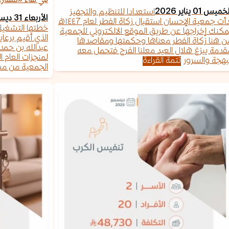
في لقاء «مسار»
خميس 01 يناير 2026
استعدادا للتنظيم والتجهيز
الأربعاء 31 ديسمبر 2025
بدأت جمعية الإحسان استقبال زكاة الفطر لعام ١٤٤7ه
مكنك إخراجها عن طريق الموقع الالكتروني للجمعية
الذي أقيم برعاي
ن هنا زكاة الفطر معناها وحكمتها ومقاصدها
عبدالله بن حمد
قدمة يبزغ هلال العيد معلنا الفرح فتحمل معه
لمنجزات العام 
لبهجة والسرور
تتمة القراءة
الجمعية من مش