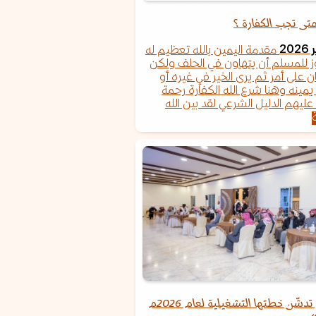
متى تجب الكفارة ؟
مقدمة اليمين بالله تعظيم له
ز للمسلم أن يتهاون في الحلف ولكن
ن على أمر ثم يرى الخير في غيره أو
مينه وهنا شرع الله الكفارة رحمة
عليهم الدليل الشرعي لقد بين الله
جمعية الإحسان تدشّن خطتها التشغيلية لعام 2026م