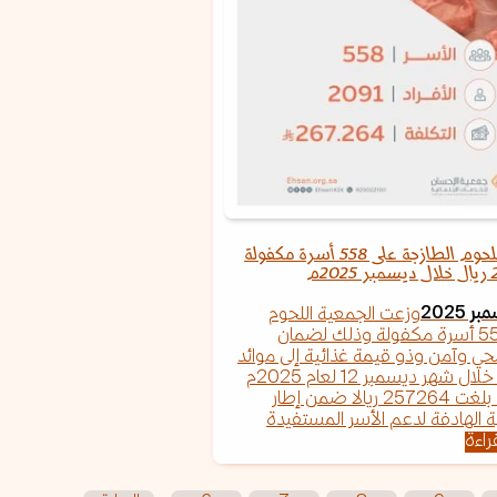
الجمعية توزع اللحوم الطازجة على 558 أسرة مكفولة
وزعت الجمعية اللحوم
الطازجة على 558 أسرة مكفولة وذلك لضمان
 وآمن وذو قيمة غذائية إلى موائد
الأسر المحتاجة خلال شهر ديسمبر 12 لعام 2025م
بتكلفة إجمالية بلغت 257264 ريالا ضمن إطار
 الهادفة لدعم الأسر المستفيدة
راءة