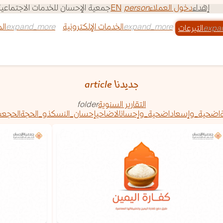
إهداء
دخول العملاء
person
EN
‏جمعية الإحسان للخدمات الاجتماعية - ترخيص الجمعية 4
الخدمات الإلكترونية
ال
التبرعات
جديدنا
article
التقارير السنوية
folder
اضحية_وإسعاد
اضحية_وإحسان
الاضاحي
إحسان_النسك
ذو_الحجة
الحج
عش