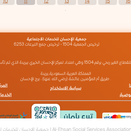
10
11
12
13
14
15
16
‏جمعية الإحسان للخدمات الاجتماعية
ترخيص الجمعية 1504 - ترخيص جمع التبرعات 6253
تم تأسيسه عام 1424هـ. تسعى لتقديم أنموذج لبناء مجتمع متكافل ومنتج
المملكة العربية السعودية,بريدة
طريق أم المؤمنين عائشة (رضي الله عنها) ، برج الإحسان .
ا
المرك
سياسة الاستخدام
وصية
الخدمات