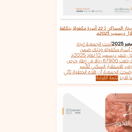
الجمعية تؤمّن إيجار المساكن لـ 22 أسرة مكفولة بتكلفة
أمنت الجمعية إيجار
المساكن ل 22 أسرة مكفولة وذلك ضمن
المصروفات خلال شهر ديسمبر 12 لعام 2025م
وبإجمالي تكلفة بلغت 67900 ريالا في إطار حرص
فير الاستقرار السكني للأسر
ضحت الجمعية أن هذه الخطوة تأتي
الاجت
تتمة القراءة