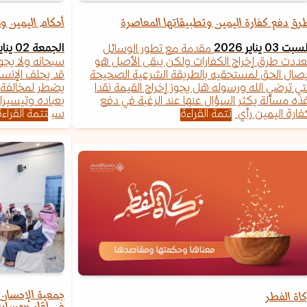
رق دفع كفارة اليمين وتطبيقاتها المعاصرة
أحكام اليمين و
بت 03 يناير 2026
الجمعة 02 يناير 2026
مقدمة مع تطور الوسائل
عددت طرق إخراج الكفارات ولكن يبقى الأصل هو
سبحانه ولا يجو
يصال الحق لمستحقيه بالطريقة الشرعية الصحيحة
قد يحلف الإنسا
لتي ترضي الله ورسوله هل يجوز إخراج القيمة نقدا
يضطر لمخالفة ي
ذه مسألة يكثر السؤال عنها عند الرغبة في دفع
بعباده وتيسيرا 
فارة اليمين رأي
تتمة القراءة
سب
تتمة القراءة
كاة الفطر