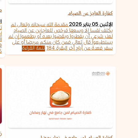
ط
كفارة العاجز عن الصيام
الس
الإثنين 05 يناير 2026
مقدمة الله سبحانه وتعالى لم
ت
يكلف نفسا إلا وسعها فرخص للعاجزين عن الصيام
إ
لعذر شرعي أن يفطروا ويقضوا بعده أو يطعموا إن لم
ا
يستطيعوا قال تعالى فمن كان منكم مريضا أو على
ه
سفر فعدة من أيام أخر البقرة 184
تتمة القراءة
ك
ز