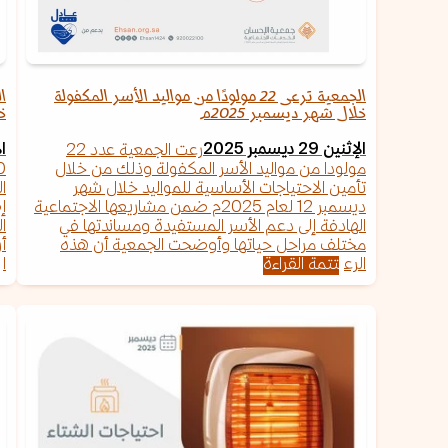
الجمعية ترعى 22 مولودًا من مواليد الأسر المكفولة
خلال شهر ديسمبر 2025م
خل
الإثنين 29 ديسمبر 2025
الإ
رعت الجمعية عدد 22
مولودا من مواليد الأسر المكفولة وذلك من خلال
تأمين الاحتياجات الأساسية للمواليد خلال شهر
ديسمبر 12 لعام 2025م ضمن مشاريعها الاجتماعية
إ
الهادفة إلى دعم الأسر المستفيدة ومساندتها في
ا
مختلف مراحل حياتها وأوضحت الجمعية أن هذه
أ
الرع
تتمة القراءة
ا