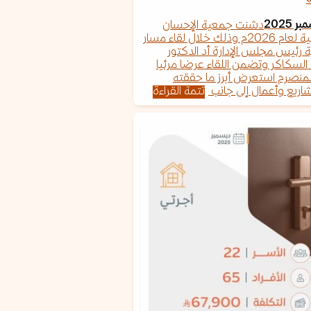
دشنت جمعية الإحسان
خطتها التشغيلية لعام 2026م وذلك خلال لقاء مسار
ة رئيس مجلس الإدارة أد الدكتور
 السكاكر وتضمن اللقاء عرضا مرئيا
المنصرم استعرض أبرز ما حققته
اريع وأعمال إلى جانب
تتمة القراءة