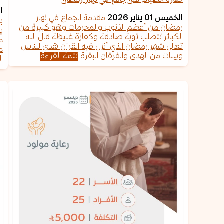
كفارة الصيام لمن جامع في نهار رمضان
ال
الخميس 01 يناير 2026
مقدمة الجماع في نهار
رمضان من أعظم الذنوب والمحرمات وهو كبيرة من
ي
الكبائر تتطلب توبة صادقة وكفارة غليظة قال الله
م
تعالى شهر رمضان الذي أنزل فيه القرآن هدى للناس
م
وبينات من الهدى والفرقان البقرة
تتمة القراءة
ا