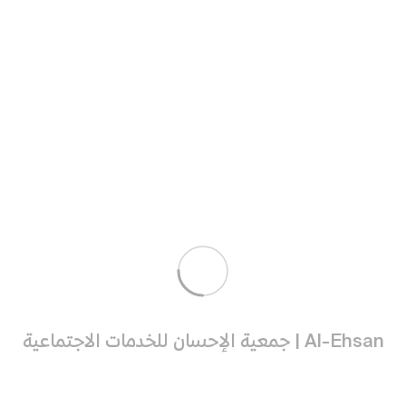
انطلقت بفضل الله وتوفيقه، رحلة ضيوف الرحمن لأداء مناسك
الحج لهذا العام 1447هـ، بتنفيذ وإشراف مباشر من
جمعية
الإحسان للخدمات الاجتماعية
، وذلك ضمن مشروع
.
#إحسان_النسك
وتضم الرحلة هذا العام 53 فردًا، جرى تسخير كافة الإمكانات
لتيسير رحلتهم، حيث شملت الحملة 29 مستفيدًا و21
مستفيدة، يرافقهم طاقم إداري مكوّن من 3 مشرفين مؤهلين
لمتابعة شؤون الحجاج وتلبية احتياجاتهم طوال فترة أداء
المناسك، بما يضمن لهم أداء الفريضة بطمأنينة ويسر.