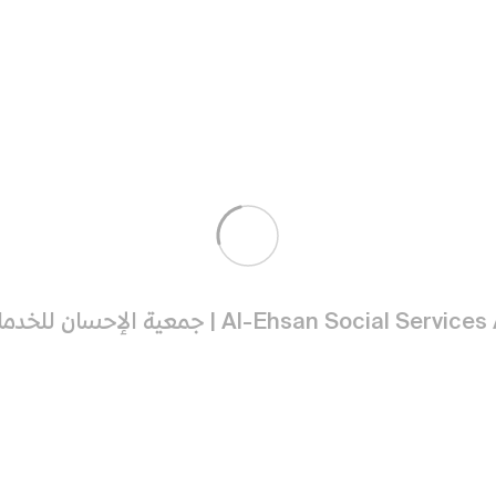
رابط المشاركة
نسخ
https://ehsan.org.sa/p/74/paynow#share
نص مقترح للدعوة
من مواسم الطّاعة العظيمة العشر الأوائل من ذي الحجة فهي
أيامٌ معظمة أقسم الله بها في كتابه والإقسام بالشيء دليل
على أهميته وعظم نفعه ، قال تعالى: (والفجر وليال عشر) قال
ابن عباس وابن الزبير رضي الله عنهم : إنها عشر ذي الحجة. التي
https://ehsan.org.sa/p/74/paynow#share
تبرع بأمان ✅
مشاركة
لمتابعة نتائج الدعوات التي أرسلتها يلزم تسجيل
نسخ
الدخول قبل المشاركة .
دخول
دخول برسالة
تسجيل جديد