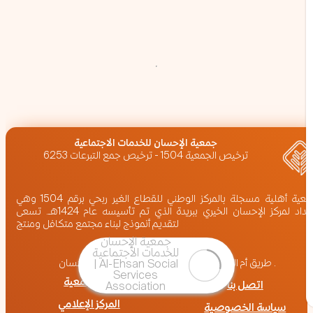
‏جمعية الإحسان للخدمات الاجتماعية
ترخيص الجمعية 1504 - ترخيص جمع التبرعات 6253
جمعية أهلية مسجلة بالمركز الوطني للقطاع الغير ربحي برقم 1504 وهي
امتداد لمركز الإحسان الخيري ببريدة الذي تم تأسيسه عام 1424هـ. تسعى
لتقديم أنموذج لبناء مجتمع متكافل ومنتج
المملكة العربية السعودية,بريدة
طريق أم المؤمنين عائشة (رضي الله عنها) ، برج الإحسان .
عن الجمعية
اتصل بنا
المركز الإعلامي
سياسة الخصوصية