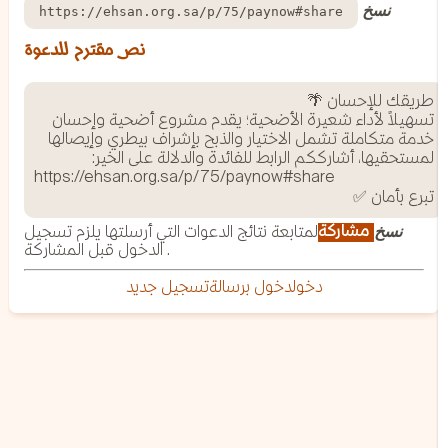
نسخ
https://ehsan.org.sa/p/75/paynow#share
نص مقترح للدعوة
تسهيلاً لأداء شعيرة الأضحية؛ يقدم مشروع أضحية وإحسان
خدمة متكاملة تشمل الاختيار والذبح بإشراف بيطري وإيصالها
https://ehsan.org.sa/p/75/paynow#share
تبرع بأمان ✅
مشاركة
لمتابعة نتائج الدعوات التي أرسلتها يلزم تسجيل
نسخ
الدخول قبل المشاركة .
دخول
دخول برسالة
تسجيل جديد